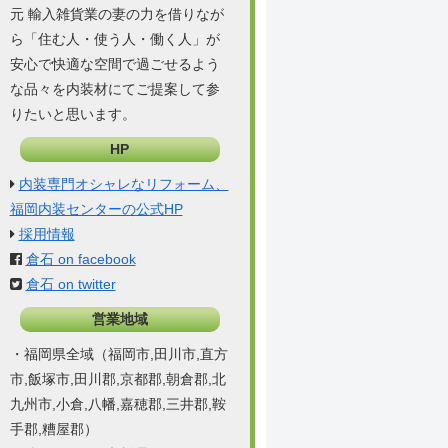
元 輸入雑貨業の妻の力を借りなが
ら「住む人・使う人・働く人」が
安心で快適な空間で過ごせるよう
な品々を内装材にてご提案して参
りたいと思います。
HP
内装専門オシャレなリフォーム、
福岡内装センターの公式HP
採用情報
倉石 on facebook
倉石 on twitter
営業地域
・福岡県全域（福岡市,田川市,直方
市,飯塚市,田川郡,京都郡,朝倉郡,北
九州市,小倉,八幡,嘉穂郡,三井郡,鞍
手郡,糟屋郡）