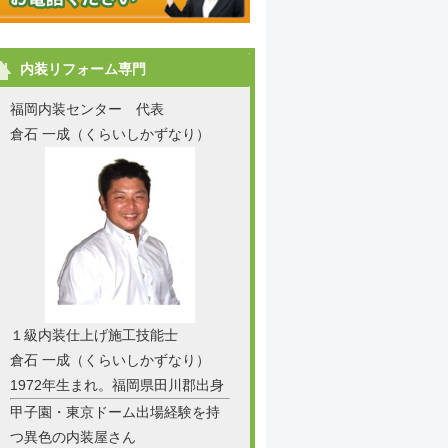
内装リフォーム専門
福岡内装センター 代表
倉石 一成（くらいしかずなり）
１級内装仕上げ施工技能士
倉石 一成（くらいしかずなり）
1972年生まれ。福岡県田川郡出身
甲子園・東京ドーム出場経験を持
つ異色の内装屋さん