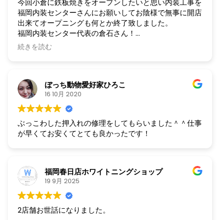
今回小倉に鉄板焼きをオープンしたいと思い内装工事を
福岡内装センターさんにお願いしてお陰様で無事に開店
出来てオープニングも何とか終了致しました。
福岡内装センター代表の倉石さん！
本当にありがとうございました！
続きを読む
内装工事だけでは無く金銭的な相談や食材の業者様のご
紹介など
倉石さんが居なければオープン出来ませんでした。
ぼっち動物愛好家ひろこ
倉石さんとのお付き合いはこれで終りでは無く仕事抜き
16 10月 2020
でのお付き合いもこれからしたいと思う位とてもいい方
でした。
書いたもの勝ちのこの世の中色々書かれる事もあります
ぶっこわした押入れの修理をしてもらいました＾＾仕事
がアンチは必ず居ますし根も葉もない事は埋もれていく
が早くてお安くてとても良かったです！
と思います！
自分は福岡内装センターさんにお願いして本当に良かっ
たと思います！
近くに来た時は食べなくても良いので是非遊びに来てく
福岡春日店ホワイトニングショップ
ださいね
19 9月 2025
お待ちしております！
2店舗お世話になりました。