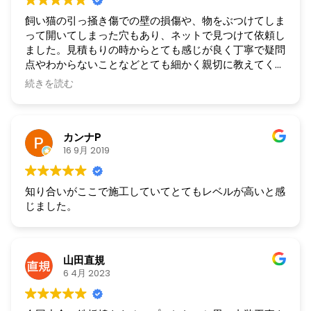
飼い猫の引っ掻き傷での壁の損傷や、物をぶつけてしま
って開いてしまった穴もあり、ネットで見つけて依頼し
ました。見積もりの時からとても感じが良く丁寧で疑問
点やわからないことなどとても細かく親切に教えてくだ
さいました。予算をオーバーしないよう、アイデアを出
続きを読む
してくださったり、一緒に考えて下さってとても信頼で
きました。工期の遅れもなく、仕上がりも細かいところ
まで丁寧で、美しく、本当に感動しました。本当にあり
カンナP
がとうございました。またぜひお願いしたいと思いま
16 9月 2019
す。
知り合いがここで施工していてとてもレベルが高いと感
じました。
山田直規
6 4月 2023