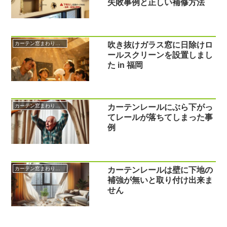
失敗事例と正しい補修方法
カーテン窓まわり関係
吹き抜けガラス窓に日除けロ
ールスクリーンを設置しまし
た in 福岡
カーテン窓まわり関係
カーテンレールにぶら下がっ
てレールが落ちてしまった事
例
カーテン窓まわり関係
カーテンレールは壁に下地の
補強が無いと取り付け出来ま
せん