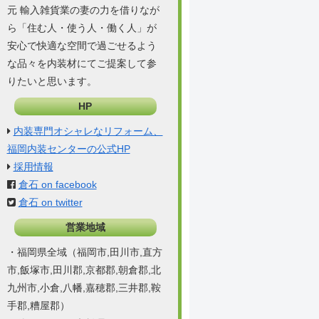
元 輸入雑貨業の妻の力を借りなが
ら「住む人・使う人・働く人」が
安心で快適な空間で過ごせるよう
な品々を内装材にてご提案して参
りたいと思います。
HP
内装専門オシャレなリフォーム、
福岡内装センターの公式HP
採用情報
倉石 on facebook
倉石 on twitter
営業地域
・福岡県全域（福岡市,田川市,直方
市,飯塚市,田川郡,京都郡,朝倉郡,北
九州市,小倉,八幡,嘉穂郡,三井郡,鞍
手郡,糟屋郡）