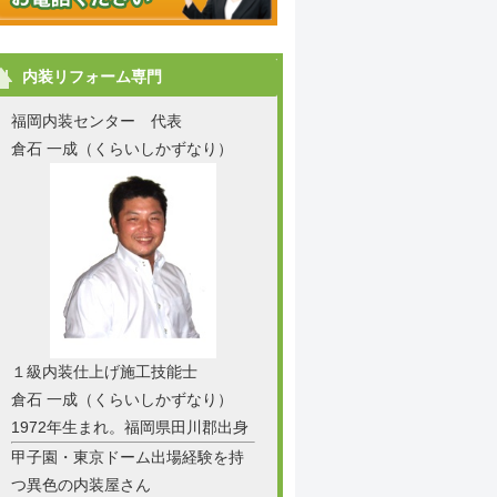
内装リフォーム専門
福岡内装センター 代表
倉石 一成（くらいしかずなり）
１級内装仕上げ施工技能士
倉石 一成（くらいしかずなり）
1972年生まれ。福岡県田川郡出身
甲子園・東京ドーム出場経験を持
つ異色の内装屋さん