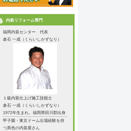
内装リフォーム専門
福岡内装センター 代表
倉石 一成（くらいしかずなり）
１級内装仕上げ施工技能士
倉石 一成（くらいしかずなり）
1972年生まれ。福岡県田川郡出身
甲子園・東京ドーム出場経験を持
つ異色の内装屋さん