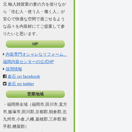
元 輸入雑貨業の妻の力を借りなが
ら「住む人・使う人・働く人」が
安心で快適な空間で過ごせるよう
な品々を内装材にてご提案して参
りたいと思います。
HP
内装専門オシャレなリフォーム、
福岡内装センターの公式HP
採用情報
倉石 on facebook
倉石 on twitter
営業地域
・福岡県全域（福岡市,田川市,直方
市,飯塚市,田川郡,京都郡,朝倉郡,北
九州市,小倉,八幡,嘉穂郡,三井郡,鞍
手郡,糟屋郡）