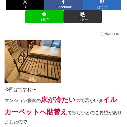
X
Facebook
はてブ
LINE
コピー
2020.11.07
今回はですね〜
床が冷たい
イル
マンション寝室の
ので温かいタ
カーペットへ貼替え
て欲しいとのご要望があり
ましたので