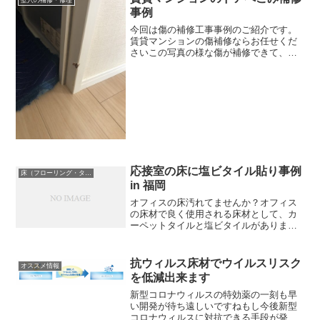
壁穴の補修・修理
事例
今回は傷の補修工事事例のご紹介です。
賃貸マンションの傷補修ならお任せくだ
さいこの写真の様な傷が補修できて、し
かも最初から傷などなかったかのように
補修できるとしたらどうですか？これ完
全にドア枠の木が欠けていますよ
ね。。。。。。なにか硬いものが...
応接室の床に塩ビタイル貼り事例
床（フローリング・タイル・カーペット）
in 福岡
オフィスの床汚れてませんか？オフィス
の床材で良く使用される床材として、カ
ーペットタイルと塩ビタイルがあります
が今回は塩ビフロアタイル施工実績のご
紹介です。塩ビフロアタイルの種類につ
いて大まかな形としては、みなさんが良
抗ウィルス床材でウイルスリスク
オススメ情報
く目にする四角形のタイプ...
を低減出来ます
新型コロナウィルスの特効薬の一刻も早
い開発が待ち遠しいですねもし今後新型
コロナウィルスに対抗できる手段が発見