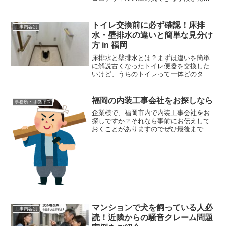
されたらきっと世の中も良くなっていく
ことでしょうそれまではみんなで頑張っ
て行きましょう！！ロンシール工業の抗
トイレ交換前に必ず確認！床排
工事内容別
ウィルス対策塩ビシート以...
水・壁排水の違いと簡単な見分け
方 in 福岡
床排水と壁排水とは？まずは違いを簡単
に解説古くなったトイレ便器を交換した
いけど、うちのトイレって一体どのタイ
プを購入すればいいの？って悩みますよ
ね。普通の人ならちょっと難しいと思い
ますので、最終的にはやはりプロに見て
福岡の内装工事会社をお探しなら
事務所・オフィス
もらってアドバイスもらう...
企業様で、福岡市内で内装工事会社をお
探しですか？それなら事前にお伝えして
おくことがありますのでぜひ最後まで読
んで行ってください。B to B としての取
引ご希望の企業様へ福岡内装センターの
ホームページやブログを読んでくださっ
てお問い合わせい...
マンションで犬を飼っている人必
工事内容別
読！近隣からの騒音クレーム問題