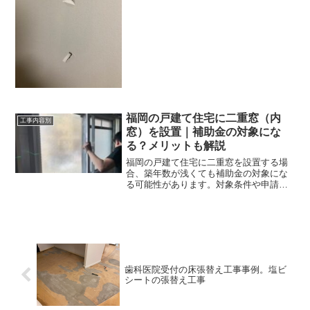
補修できるレベルでは有りませんよ壁穴
う見込み客もいるはずです。結果とし
補修工事のご依頼でたまにいらっしゃる
て、集客にも影響が出てきます。原状回
のですが自分で壁穴を修理しようとして
復を前提にした床リフォームという選択
いる人それほんとに止...
そこで今回ご紹介するのが、賃貸物件で
も原状回復を気にしないで張り付け可能
な貼って剥がせる床材東リ社製のピタフ
ィを使った方法です。写真でご紹介して
いる事例では、この東リの「ピタフィ」
を使用しています。フローリングの上か
ら接着剤を使わずに施工できるため、既
存の床を傷めることなく仕上げることが
福岡の戸建て住宅に二重窓（内
工事内容別
できるのが最大の特徴の塩ビタイルで
窓）を設置｜補助金の対象にな
す。施工事例｜マツエクサロン開業のた
る？メリットも解説
めの内装工事今回ご依頼いただいたの
は、賃貸マンションの一室でマツエクサ
福岡の戸建て住宅に二重窓を設置する場
ロンを開業されるお客様です。もともと
合、築年数が浅くても補助金の対象にな
は一般的な賃貸マンションでフローリン
る可能性があります。対象条件や申請方
グの部屋でしたが、グレー系の石目調の
法、補助金額、冷暖房効率以外のメリッ
床に変更することで、一気に落ち着いた
トまでQ&A形式で解説します。
サロン空間へと変わりました。床の印象
が変わるだけで、生活感が消え、サロン
としての非日常感が生まれます。ピタフ
ィを使うメリット張って剥がせる塩ビタ
イルのピタフィのメリットとしては■原状
回復がしやすい吸着タイプのため、剥が
歯科医院受付の床張替え工事事例。塩ビ
すだけで元の状態に戻しやすい■施工が早
シートの張替え工事
い接着剤不要のため、短期間で施工が完
了しすぐに営業可能■デザイン性が高い石