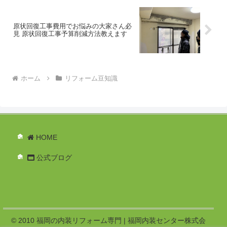
目調・木目調などサロンに合うデザイン
が豊富■掃除がしやすい表面がフラットで
汚れを拭き取りやすい■水に強いエステや
マツエクなど水を扱う環境でも安心■部分
原状回復工事費用でお悩みの大家さん必
見 原状回復工事予算削減方法教えます
補修が可能傷んだ箇所だけ剥がして貼り
替えできるこのようにピタフィには沢山
のメリットが有るんです。原状回復がで
きる理由と注意点ピタフィは裏面の吸着
層で固定する仕組みのため、一般的な接
着剤施工と違い、下地を傷めにくいのが
ホーム
リフォーム豆知識
特徴です。ただし、すべての床に対して
完全に問題がないわけではありませ
ん。・既存床の状態（劣化・ワックスの
有無）・下地の材質（クッションフロア
や塩ビシートは不可）・日当たりや温度
環境こういった条件によっては施工方法
を調整する必要があります。そのため、
HOME
事前の確認は必ず重要です。こんな方に
おすすめ・賃貸マンションでサロン開業
を考えている方・原状回復のリスクを抑
公式ブログ
えたい方・短期間で内装を整えたい方・
費用を抑えつつ空間の印象を変えたい方
これらの方にとってはかなりメリットは
有ると思います。
© 2010 福岡の内装リフォーム専門 | 福岡内装センター株式会