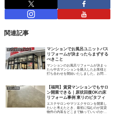
関連記事
マンションでお風呂ユニットバス
マンションリフォーム
リフォームが決まったらまずする
べきこと
マンションのお風呂リフォームが決まっ
たら中古マンションを購入したお客様と
打ち合わせを開始いたしました。お問い
合わせをいただいてからお会いするのは
今日が二回目です。一回目は入居前です
が、購入したマンションでご挨拶と現場
【福岡】賃貸マンションでもサロ
サロン関係
調査を行いました。そこで...
ン開業できる｜原状回復OKの床
リフォーム事例 東リのピタフィ
エステサロンやマツエクサロンを開業し
たいと考えたとき、最初に悩むのが賃貸
物件の内装をどこまで触っていいのかと