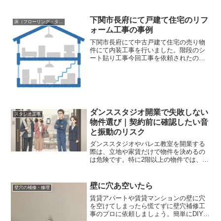
いう問題ですよね。特に賃貸マンション
の場合・退去時の原状回復が不安・大掛
かりな工事はできない・でも、生活感の
下関市長府にて戸建て住宅のリフ
床（フローリング・タイル・カーペット）
ある部屋ではお客様を呼びにくいこうい
ォーム工事の事例
った理由から、内装をほとんど変えずに
開業してしまうお客さんのケースも少な
下関市長府にて中古戸建て住宅の売り物
くありません。現状回復の縛りが有るこ
件にて内装工事を行いました。階段のシ
とで、ある程度仕方ないのかもしれませ
ート貼り工事今回工事を依頼されたの
んが、でも正直もったいない話です。内
は。階段のシート貼り工事です。シート
装を変えない＝選ばれにくい店にな
はおなじみのクッションフロアを貼りま
る？！美容系サロンは、お店の技術はも
した。戸建て住宅ですから、柄はやはり
ちろん大事ですし、高い技術があるのは
木目調になりますね。写真の...
大前提なのですが・・・それだけであな
たのお店が見込み客から選ばれるわけで
ダンススタジオ開業で失敗しない
はありません。このお店の空間に通いた
スタジオ工事
いかどうか？おしゃれなお店なのか？こ
物件選び｜契約前に確認したい音
こで判断されることが非常に多いです。
と振動のリスク
ちょっと考えて見てほしいのですが、あ
まり情報の無い知らない土地でおしゃれ
ダンススタジオやバレエ教室を開業する
なカフェを探して居たときどうですか？
際は、立地や家賃だけで物件を決めるの
店構えって気になりません？外観や看板
は危険です。特に2階以上の物件では、下
を見てアッ、ここオシャレ〜〜って思っ
の階への音や振動がトラブルになる可能
てお店に入ることありますよね。それだ
性があります。契約前にビルの入居状
け最初の見た目って大事なんですよね。
況、下階テナントの業種、営業時間、防
壁に穴あ空いたら
壁穴の補修・修理
つまり、生活感の残った部屋のままだ
音工事の可否などを確認しておくことが
賃貸アパートや賃貸マンションの壁に穴
と、無難＝印象に残らない空間か、オシ
大切です。
を空けてしまったら慌てずに壁穴補修工
ャレにしたいのにオシャレじゃないお店
事のプロに依頼しましょう。簡単にDIYで
には行きたくないな・・・になってしま